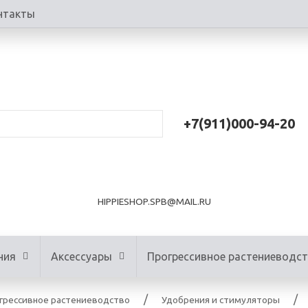
нтакты
+7(911)000-94-20
HIPPIESHOP.SPB@MAIL.RU
ния
Аксессуары
Прогрессивное растениеводс
грессивное растениеводство
Удобрения и стимуляторы