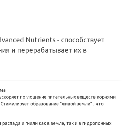
по городу или службой экспресс-доставки по всей России.
vanced Nutrients - способствует
ия и перерабатывает их в
зма
 ускоряет поглощение питательных веществ корнями
 Стимулирует образование “живой земли” , что
распада и гнили как в земле, так и в гидропонных